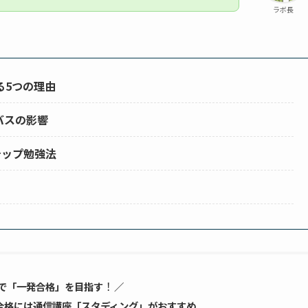
ラボ長
る5つの理由
バスの影響
テップ勉強法
！
で「一発合格」を目指す
／
ト合格には通信講座「スタディング」がおすすめ