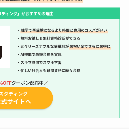
タディング」がおすすめの理由
・
独学で再受験になるより時間と費用のコスパがいい
・無料お試し＆無料資格診断ができる
・元々リーズナブルな受講料が
お祝い金でさらにお得に
・AI機能で最短合格を実現
・スキマ時間でスマホ学習
・忙しい社会人も難関資格に続々合格
%OFF
クーポン配布中
／
スタディング
公式サイトへ