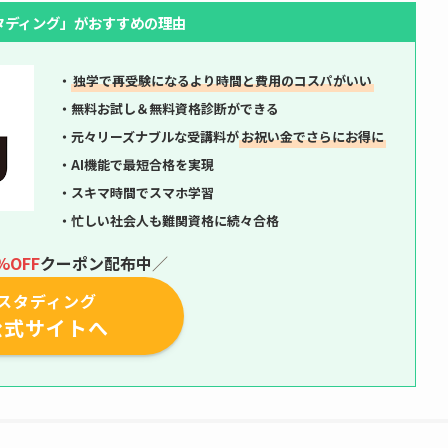
タディング」がおすすめの理由
・
独学で再受験になるより時間と費用のコスパがいい
・無料お試し＆無料資格診断ができる
・元々リーズナブルな受講料が
お祝い金でさらにお得に
・AI機能で最短合格を実現
・スキマ時間でスマホ学習
・忙しい社会人も難関資格に続々合格
%OFF
クーポン配布中
／
スタディング
公式サイトへ