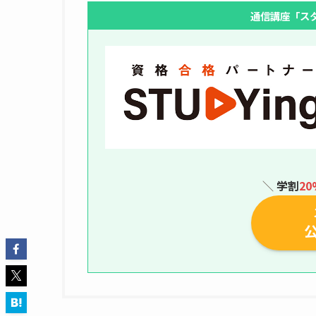
通信講座「ス
＼
学割
20