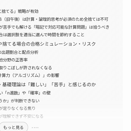
に捨てる」戦略が有効
B（旧午後）は計算・論理的思考が必須のため全捨ては不可
が苦手でも解ける「暗記で対応可能な計算問題」は拾うべき
合は選択肢を適当に選んで時間を節約すること
や捨てる場合の合格シミュレーション・リスク
の出題割合と配点分析
他分野の正答率
取りこぼしが許されなくなる
計算力（アルゴリズム）」の影響
・基礎理論は「難しい」「苦手」と感じるのか
い「n進数」や「確率」の壁
うか」が判断できない
が足りなくなる焦り
が理解できず不安になる
もっと見る